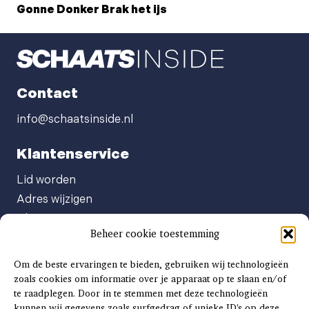
Gonne Donker Brak het ijs
Contact
info@schaatsinside.nl
Klantenservice
Lid worden
Adres wijzigen
Abonneenummer opvragen
Beheer cookie toestemming
Abonnement opzeggen
Afgeven automatische incasso
Om de beste ervaringen te bieden, gebruiken wij technologieën
Factuur betalen
zoals cookies om informatie over je apparaat op te slaan en/of
te raadplegen. Door in te stemmen met deze technologieën
Klachtenformulier
kunnen wij gegevens zoals surfgedrag of unieke ID's op deze