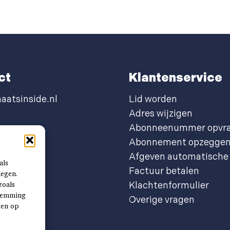
ct
Klantenservice
aatsinside.nl
Lid worden
Adres wijzigen
Abonneenummer opvr
Abonnement opzegge
Afgeven automatische 
als
Factuur betalen
legen.
zoals
Klachtenformulier
stemming
Overige vragen
ben op