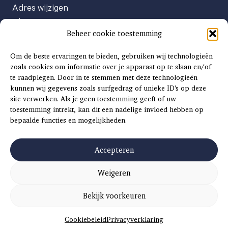
Adres wijzigen
Abonneenummer opvragen
Beheer cookie toestemming
Abonnement opzeggen
Afgeven automatische incasso
Om de beste ervaringen te bieden, gebruiken wij technologieën
Factuur betalen
zoals cookies om informatie over je apparaat op te slaan en/of
te raadplegen. Door in te stemmen met deze technologieën
Klachtenformulier
kunnen wij gegevens zoals surfgedrag of unieke ID's op deze
Overige vragen
site verwerken. Als je geen toestemming geeft of uw
toestemming intrekt, kan dit een nadelige invloed hebben op
Adverteren
bepaalde functies en mogelijkheden.
Advertentie Tariefkaart 2025
Accepteren
Weigeren
©
2026
SCH
AAT
S
INSIDE |
SITEMAP
|
ALGEMENE VOORWAARDEN
|
PRIVACYVERKLARING
Bekijk voorkeuren
CONCEPT EN REALISATIE
DIVITES WEBWERK
Cookiebeleid
Privacyverklaring