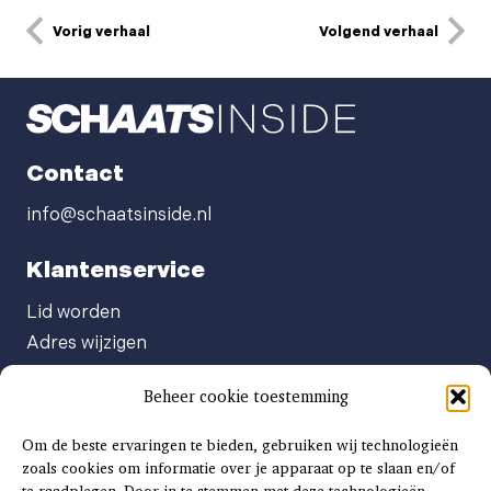
Vorig verhaal
Volgend verhaal
Contact
info@schaatsinside.nl
Klantenservice
Lid worden
Adres wijzigen
Abonneenummer opvragen
Beheer cookie toestemming
Abonnement opzeggen
Afgeven automatische incasso
Om de beste ervaringen te bieden, gebruiken wij technologieën
Factuur betalen
zoals cookies om informatie over je apparaat op te slaan en/of