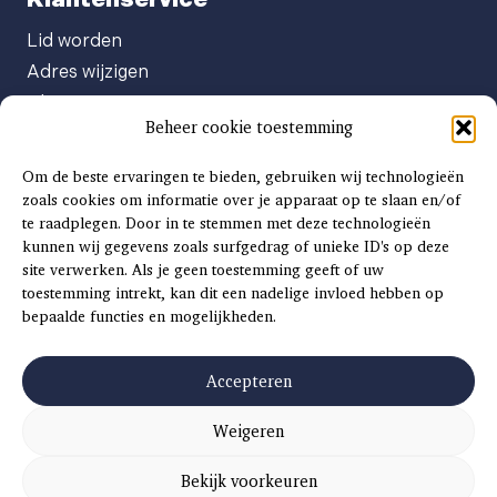
Lid worden
Adres wijzigen
Abonneenummer opvragen
Beheer cookie toestemming
Abonnement opzeggen
Afgeven automatische incasso
Om de beste ervaringen te bieden, gebruiken wij technologieën
Factuur betalen
zoals cookies om informatie over je apparaat op te slaan en/of
te raadplegen. Door in te stemmen met deze technologieën
Klachtenformulier
kunnen wij gegevens zoals surfgedrag of unieke ID's op deze
Overige vragen
site verwerken. Als je geen toestemming geeft of uw
toestemming intrekt, kan dit een nadelige invloed hebben op
Adverteren
bepaalde functies en mogelijkheden.
Advertentie Tariefkaart 2025
Accepteren
Weigeren
©
2026
SCH
AAT
S
INSIDE |
SITEMAP
|
ALGEMENE VOORWAARDEN
|
PRIVACYVERKLARING
Bekijk voorkeuren