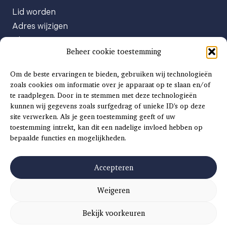
Lid worden
Adres wijzigen
Abonneenummer opvragen
Beheer cookie toestemming
Abonnement opzeggen
Afgeven automatische incasso
Om de beste ervaringen te bieden, gebruiken wij technologieën
Factuur betalen
zoals cookies om informatie over je apparaat op te slaan en/of
te raadplegen. Door in te stemmen met deze technologieën
Klachtenformulier
kunnen wij gegevens zoals surfgedrag of unieke ID's op deze
Overige vragen
site verwerken. Als je geen toestemming geeft of uw
toestemming intrekt, kan dit een nadelige invloed hebben op
Adverteren
bepaalde functies en mogelijkheden.
Advertentie Tariefkaart 2025
Accepteren
Weigeren
©
2026
SCH
AAT
S
INSIDE |
SITEMAP
|
ALGEMENE VOORWAARDEN
|
PRIVACYVERKLARING
Bekijk voorkeuren