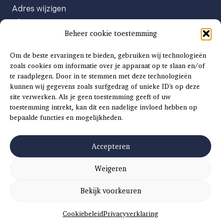
Adres wijzigen
Abonneenummer opvragen
Beheer cookie toestemming
Abonnement opzeggen
Afgeven automatische incasso
Om de beste ervaringen te bieden, gebruiken wij technologieën
Factuur betalen
zoals cookies om informatie over je apparaat op te slaan en/of
te raadplegen. Door in te stemmen met deze technologieën
Klachtenformulier
kunnen wij gegevens zoals surfgedrag of unieke ID's op deze
Overige vragen
site verwerken. Als je geen toestemming geeft of uw
toestemming intrekt, kan dit een nadelige invloed hebben op
Adverteren
bepaalde functies en mogelijkheden.
Advertentie Tariefkaart 2025
Accepteren
Weigeren
©
2026
SCH
AAT
S
INSIDE |
SITEMAP
|
ALGEMENE VOORWAARDEN
|
PRIVACYVERKLARING
Bekijk voorkeuren
CONCEPT EN REALISATIE
DIVITES WEBWERK
Cookiebeleid
Privacyverklaring