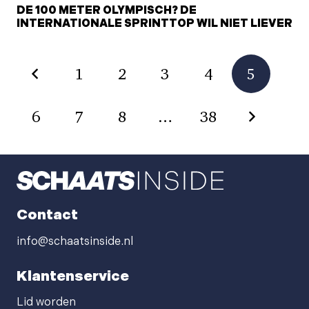
DE 100 METER OLYMPISCH? DE
INTERNATIONALE SPRINTTOP WIL NIET LIEVER
1
2
3
4
5
6
7
8
…
38
Contact
info@schaatsinside.nl
Klantenservice
Lid worden