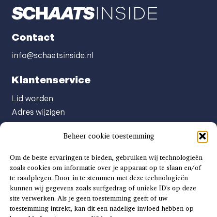
Contact
info@schaatsinside.nl
Klantenservice
Lid worden
Adres wijzigen
Abonneenummer opvragen
Beheer cookie toestemming
Abonnement opzeggen
Afgeven automatische incasso
Om de beste ervaringen te bieden, gebruiken wij technologieën
Factuur betalen
zoals cookies om informatie over je apparaat op te slaan en/of
te raadplegen. Door in te stemmen met deze technologieën
Klachtenformulier
kunnen wij gegevens zoals surfgedrag of unieke ID's op deze
Overige vragen
site verwerken. Als je geen toestemming geeft of uw
toestemming intrekt, kan dit een nadelige invloed hebben op