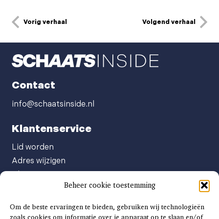
Vorig verhaal
Volgend verhaal
Contact
info@schaatsinside.nl
Klantenservice
Lid worden
Adres wijzigen
Abonneenummer opvragen
Beheer cookie toestemming
Abonnement opzeggen
Afgeven automatische incasso
Om de beste ervaringen te bieden, gebruiken wij technologieën
Factuur betalen
zoals cookies om informatie over je apparaat op te slaan en/of