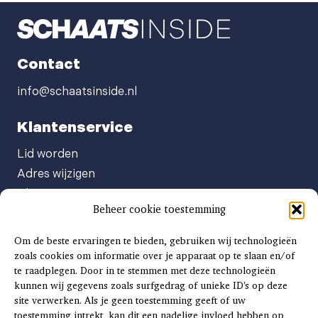
Contact
info@schaatsinside.nl
Klantenservice
Lid worden
Adres wijzigen
Abonneenummer opvragen
Beheer cookie toestemming
Abonnement opzeggen
Afgeven automatische incasso
Om de beste ervaringen te bieden, gebruiken wij technologieën
Factuur betalen
zoals cookies om informatie over je apparaat op te slaan en/of
te raadplegen. Door in te stemmen met deze technologieën
Klachtenformulier
kunnen wij gegevens zoals surfgedrag of unieke ID's op deze
Overige vragen
site verwerken. Als je geen toestemming geeft of uw
toestemming intrekt, kan dit een nadelige invloed hebben op