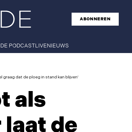
ABONNEREN
T
DE PODCAST
LIVE
NIEUWS
l graag dat de ploeg in stand kan blijven’
t als
 laat de