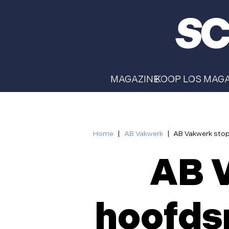
MAGAZINE
KOOP LOS MAG
Home
|
AB Vakwerk
|
AB Vakwerk stopt 
AB V
hoofdsp