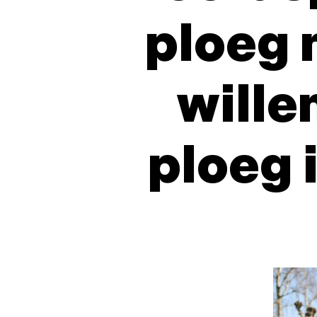
ploeg n
wille
ploeg 