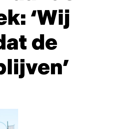
ek: ‘Wij
dat de
lijven’